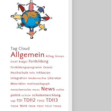
Tag Cloud
Allgemein
Alltag
bizeps
Fortbildung
bmbf
Budget
Fortbildungsprogramm
Gesetz
inklusion
Hochschule
Info
Literatur
integration
kinderrechte
Materialien
medienpädagogik
News
menschenrechte
mooc
online
politik
schulentwicklung
schule
TDI12
TDI13
TDI
TDI12
sqa
TDI15
TDI14
TDI22
TDI16
TDI17
TDI21